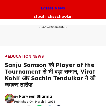
Skip
Latest News
to
content
stpatricksschool.in
---Advertisement---
EDUCATION NEWS
Sanju Samson को Player of the
Tournament से भी बड़ा सम्मान, Virat
Kohli और Sachin Tendulkar ने की
जमकर तारीफ
Parveen Sharma
By
Published On:
March 9, 2026